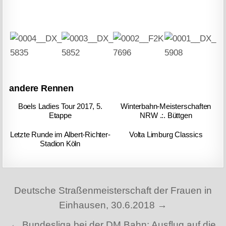
andere Rennen
Boels Ladies Tour 2017, 5.
Winterbahn-Meisterschaften
Etappe
NRW .:. Büttgen
Letzte Runde im Albert-Richter-
Volta Limburg Classics
Stadion Köln
Beitragsnavigation
Deutsche Straßenmeisterschaft der Frauen in
Einhausen, 30.6.2018 →
← Bundesliga bei der DM Bahn: Ausflug auf die