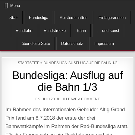
Skip
Menu
to
Start
Bundesliga
Meisterschaften
Eintagesrennen
content
Rundfahrt
Rundstrecke
Bahn
… und sonst
über diese Seite
Datenschutz
Impressum
STARTSEITE
»
BUNDESLIGA: AUSFLUG AUF DIE BAHN 1/3
Bundesliga: Ausflug auf
die Bahn 1/3
ON
9. JULI 2018
LEAVE A COMMENT
BUNDESLIGA:
AUSFLUG
Im Rahmen des Internationalen Gebrüder Altig Grand
AUF
DIE
BAHN
Prix fand am 8.7.2018 der erste der drei
1/3
Bahnwettkämpfe im Rahmen der Rad-Bundesliga statt.
Für die Frauen gab es ein Punktefahren und ein