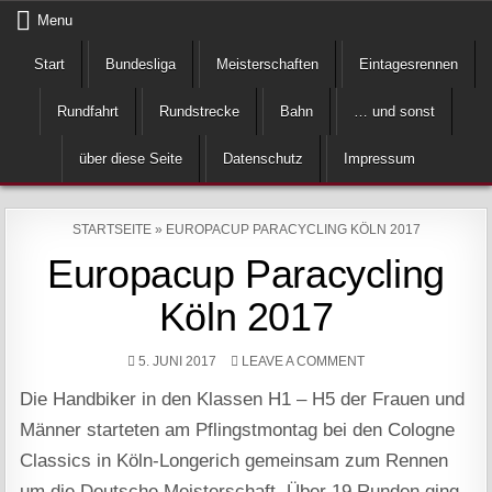
Skip
Menu
to
Start
Bundesliga
Meisterschaften
Eintagesrennen
content
Rundfahrt
Rundstrecke
Bahn
… und sonst
über diese Seite
Datenschutz
Impressum
STARTSEITE
»
EUROPACUP PARACYCLING KÖLN 2017
Europacup Paracycling
Köln 2017
ON
5. JUNI 2017
LEAVE A COMMENT
EUROPACUP
PARACYCLING
Die Handbiker in den Klassen H1 – H5 der Frauen und
KÖLN
2017
Männer starteten am Pflingstmontag bei den Cologne
Classics in Köln-Longerich gemeinsam zum Rennen
um die Deutsche Meisterschaft. Über 19 Runden ging