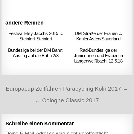
andere Rennen
Festival Elsy Jacobs 2019 .:.
DM Straße der Frauen .:.
Steinfort-Steinfort
Kahler Asten/Sauerland
Bundesliga bei der DM Bahn:
Rad-Bundesliga der
Ausflug auf die Bahn 2/3
Juniorinnen und Frauen in
Langenweißbach, 12.5.18
Beitragsnavigation
Europacup Zeitfahren Paracycling Köln 2017 →
← Cologne Classic 2017
Schreibe einen Kommentar
Deine E-Mail-Adresse wird nicht veröffentlicht.