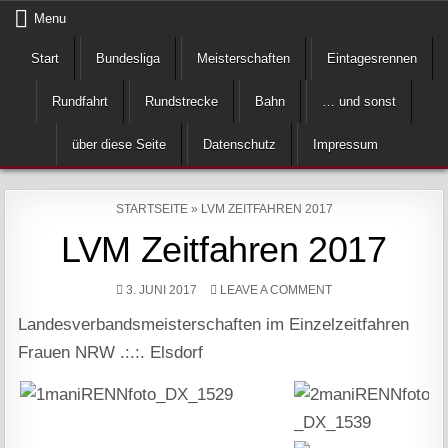
Skip
Menu
to
Start
Bundesliga
Meisterschaften
Eintagesrennen
content
Rundfahrt
Rundstrecke
Bahn
… und sonst
über diese Seite
Datenschutz
Impressum
STARTSEITE
»
LVM ZEITFAHREN 2017
LVM Zeitfahren 2017
ON
3. JUNI 2017
LEAVE A COMMENT
LVM
ZEITFAHREN
Landesverbandsmeisterschaften im Einzelzeitfahren
2017
Frauen NRW .:.:. Elsdorf