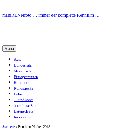
Skip
to
maniRENNfoto … immer der komplette Rennfilm …
content
maniRENNfoto … immer der komplette
Rennfilm …
Menu
Start
Bundesliga
Meisterschaften
Eintagesrennen
Rundfahrt
Rundstrecke
Bahn
… und sonst
über diese Seite
Datenschutz
Impressum
Startseite
»
Rund um Merken 2018