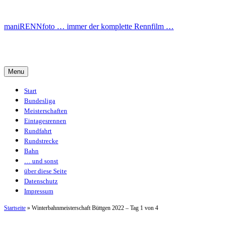
Skip
to
maniRENNfoto … immer der komplette Rennfilm …
content
maniRENNfoto … immer der komplette Rennfi
Menu
Start
Bundesliga
Meisterschaften
Eintagesrennen
Rundfahrt
Rundstrecke
Bahn
… und sonst
über diese Seite
Datenschutz
Impressum
Startseite
»
Winterbahnmeisterschaft Büttgen 2022 – Tag 1 von 4